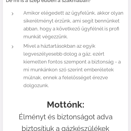
De mi is a szép ebben a szakmában?
Amikor elégedett az ügyfelünk, akkor olyan
sikerélményt érzünk, ami segít bennünket
abban, hogy a következő ügyfélnél is profi
munkát végezzünk.
Mivel a háztartásokban az egyik
legveszélyesebb dolog a gáz, ezért
kiemelten fontos szempont a biztonság - a
mi munkánkon szó szerint emberéletek
múlnak, ennek a felelősséget érezve
dolgozunk.
Mottónk:
Élményt és biztonságot adva
biztosítjuk a gázkészülékek