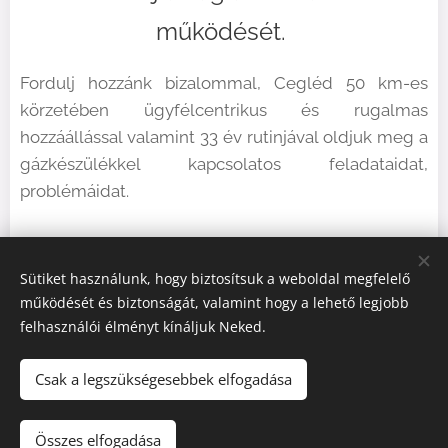
működését.
Fordulj hozzánk bizalommal, Cegléd 50 km-es
körzetében ügyfélcentrikus és rugalmas
hozzáállással valamint 33 év rutinjával oldjuk meg a
gázkészülékkel kapcsolatos feladataidat,
problémáidat.
Sütiket használunk, hogy biztosítsuk a weboldal megfelelő
működését és biztonságát, valamint hogy a lehető legjobb
felhasználói élményt kínáljuk Neked.
Csak a legszükségesebbek elfogadása
Összes elfogadása