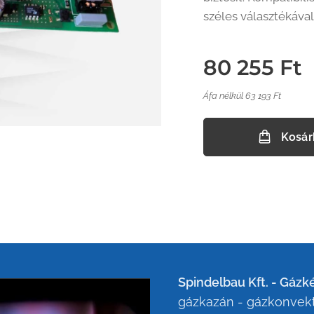
széles választékával
80 255
Ft
Áfa nélkül 63 193 Ft
Kosár
Spindelbau Kft. - Gázk
gázkazán - gázkonvekt