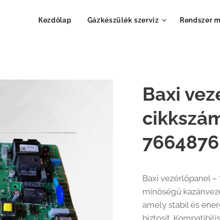
Kezdőlap
Gázkészülék szerviz
Rendszer 
Baxi vez
cikkszám
7664876
Baxi vezérlőpanel –
minőségű kazánvezé
amely stabil és ene
biztosít. Kompatibil