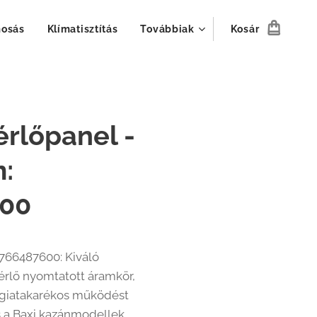
mosás
Klímatisztítás
Továbbiak
Kosár
érlőpanel -
:
00
 766487600: Kiváló
rlő nyomtatott áramkör,
rgiatakarékos működést
is a Baxi kazánmodellek